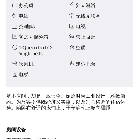
或
设
办公桌
独立淋浴
向
施
右
电话
无线互联网
滑
动，
茶/咖啡
电视
或
客房内保险箱
禁止吸烟
点
击
1 Queen bed / 2
空调
下
Single beds
一
页
吹风机
迷你吧台
或
上
电梯
一
页
按
基本房间，却是一应俱全。始原时尚工业设计，雅致简
钮。
约。为旅客提供既经济又实惠，以及别具格调的住宿体
验。躺卧在舒适的床铺上，于宁静晚上畅享甜睡。
房间设备