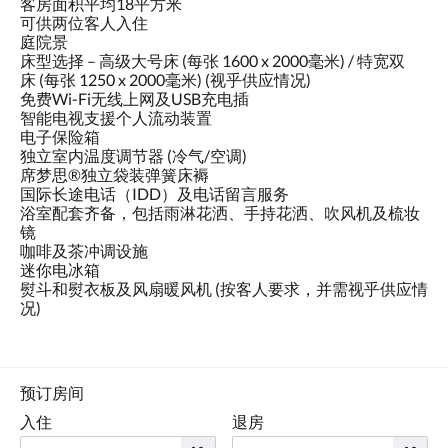
客房面积平均18平方米
可供两位客人入住
庭院景
床型选择 – 高级大号床 (每张 1600 x 2000毫米) / 特宽双
床 (每张 1250 x 2000毫米) (视乎供应情况)
免费Wi-Fi无线上网及USB充电插
智能电视支援个人流动装置
电子保险箱
独立室内温度调节器 (冷气/空调)
席梦思®独立袋装弹簧床褥
国际长途电话（IDD）及电话留言服务
浴室配套齐备，包括雨淋花洒、手持花洒、吹风机及梳妆
镜
咖啡及茶冲调设施
迷你电冰箱
熨斗和熨衣板及风扇暖风机 (按客人要求，并需视乎供应情
况)
预订房间
入住
退房