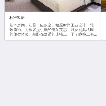
标准客房
基本房间，却是一应俱全。始原时尚工业设计，雅
致简约。为旅客提供既经济又实惠，以及别具格调
的住宿体验。躺卧在舒适的床铺上，于宁静晚上畅
享甜睡。 房间设备客房面积平均18平方米可供两
位客人入住庭院景床型选择 – 高级大号床 (每
张 1600 x 2000毫米) / 特宽双床 (每张 1250 x 2000
毫米) (视乎供应情况)免费Wi-Fi无线上网及USB充
电插智能电视支援个人流动装置电子保险箱独立室
君立酒店
内温度调节器 (冷气/空调)席梦思®独立袋装弹簧床
15 Wang Kwong Road
褥国际长途电话（IDD）及电话留言服务浴室配套
Kowloon Bay Kowloon
齐备，包括雨淋花洒、手持花洒、吹风机及梳妆镜
Hong Kong
咖啡及茶冲调设施迷你电冰箱熨斗和熨衣板及风扇
暖风机 (按客人要求，并需视乎供应情况)
info@camluxhotel.com
社交媒体