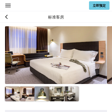
立即预定
Toggle
navigation
标准客房
下
面
是
一
个
轮
播
插
件
(Carousel)。
要
浏
览
图
片，
请
向
娱
左
乐