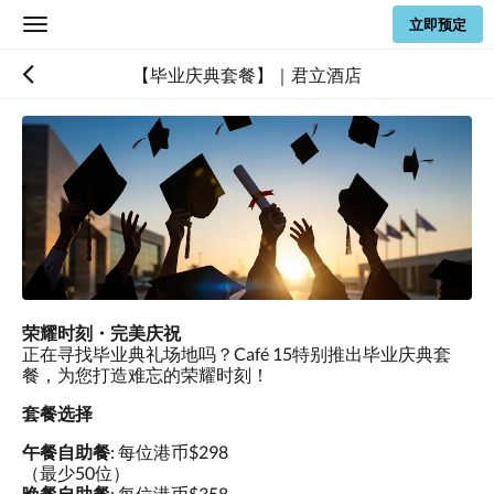
立即预定
Toggle
navigation
【毕业庆典套餐】｜君立酒店
荣耀时刻
・
完美庆祝
正在寻找毕业典礼场地吗？Café 15特别推出毕业庆典套
餐，为您打造难忘的荣耀时刻！
套餐选择
午餐自助餐
: 每位港币$298
（最少50位）
晚餐自助餐
: 每位港币$358