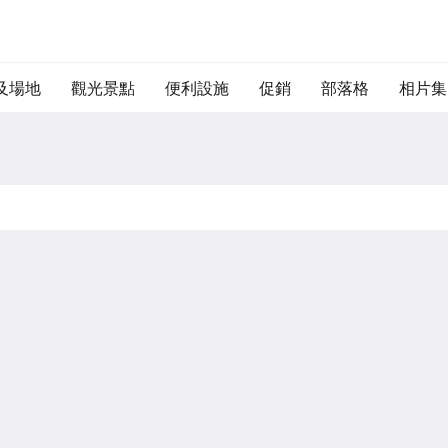
及場地
觀光景點
便利設施
促銷
部落格
相片集
更多
主頁
房間
餐飲及場地
相片集
促銷
觀光景點
酒店位置
聯絡我們