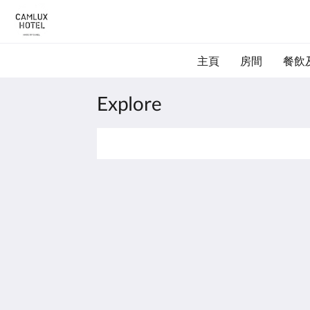
主頁
房間
餐飲
Explore
君立酒店
15 Wang Kwong Road
Kowloon Bay Kowloon
Hong Kong
info@camluxhotel.com